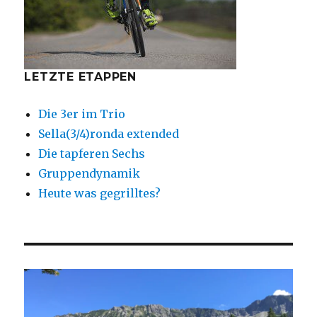
LETZTE ETAPPEN
Die 3er im Trio
Sella(3/4)ronda extended
Die tapferen Sechs
Gruppendynamik
Heute was gegrilltes?