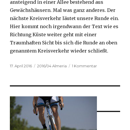
ansteigend in einer Allee bestehend aus
Gewächshäusern. Mal was ganz anderes. Der
nächste Kreisverkehr läutet unsere Runde ein.
Hier kommt noch irgendwann der Text wie es
Richtung Küste weiter geht mit einer
Traumhaften Sicht bis sich die Runde an oben
genanntem Kreisverkehr wieder schließt.
Veröffentlicht
Kategorien
zu
17. April 2016
2016/04 Almeria
1 Kommentar
am
Einrollrunde
/
Naturpark
1