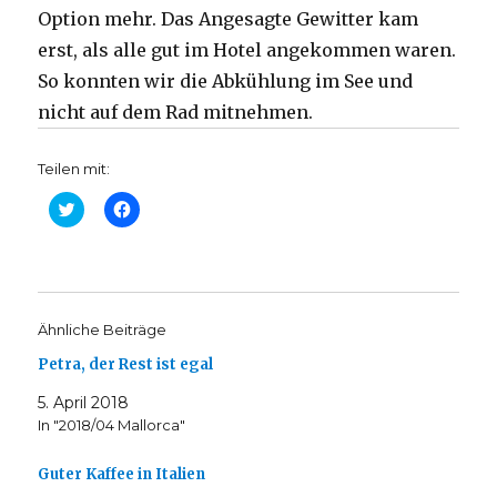
Option mehr. Das Angesagte Gewitter kam
erst, als alle gut im Hotel angekommen waren.
So konnten wir die Abkühlung im See und
nicht auf dem Rad mitnehmen.
Teilen mit:
C
K
l
l
i
i
c
c
k
k
t
,
o
u
s
m
h
a
Ähnliche Beiträge
a
u
r
f
Petra, der Rest ist egal
e
F
o
a
n
c
5. April 2018
T
e
w
b
In "2018/04 Mallorca"
i
o
t
o
t
k
Guter Kaffee in Italien
e
z
r
u