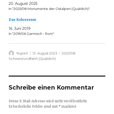
(
t
20. August 2025
W
e
In "2025/08 Monumente der Ostalpen (Quäldich)"
i
i
r
l
d
e
i
n
Das Kolosseum
n
(
n
W
16. Juni 2019
e
i
u
r
In "2019/06 Garmisch - Rom"
e
d
m
i
F
n
e
n
n
e
s
u
Autor
Veröffentlicht
Kategorien
Rupert
13. August 2023
2023/08
t
e
am
Schweizrundfahrt (Quäldich)
e
m
r
F
g
e
e
n
ö
s
f
t
f
e
n
r
e
g
Schreibe einen Kommentar
t
e
)
ö
f
f
Deine E-Mail-Adresse wird nicht veröffentlicht.
n
e
Erforderliche Felder sind mit
*
markiert
t
)