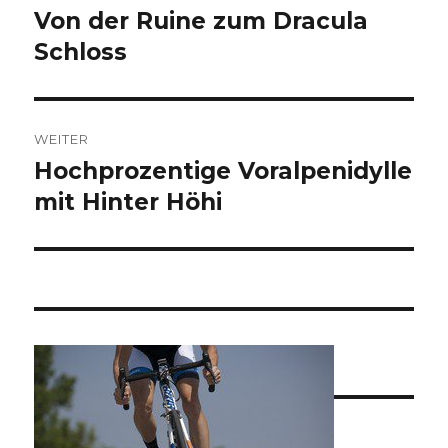
Von der Ruine zum Dracula
Vorheriger
Beitrag:
Schloss
WEITER
Hochprozentige Voralpenidylle
Nächster
Beitrag:
mit Hinter Höhi