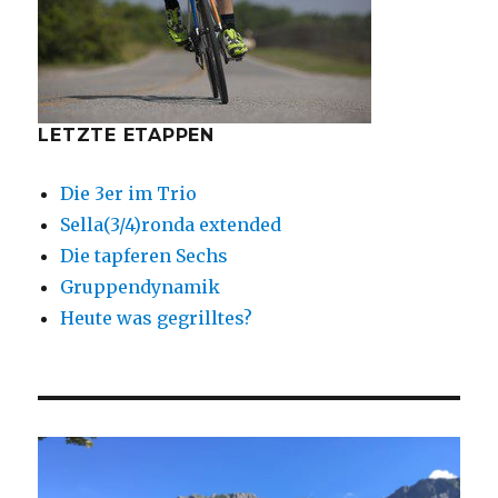
LETZTE ETAPPEN
Die 3er im Trio
Sella(3/4)ronda extended
Die tapferen Sechs
Gruppendynamik
Heute was gegrilltes?